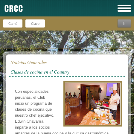
Ir
Recuérdeme
Noticias Generales
Clases de cocina en el Country
Con especialidades
peruanas, el Club
inició un programa de
clases de cocina que
nuestro chef ejecutivo,
Edwin Chavarría,
imparte a los socios
amantes de la buena cocina y la cultura gastronómica.