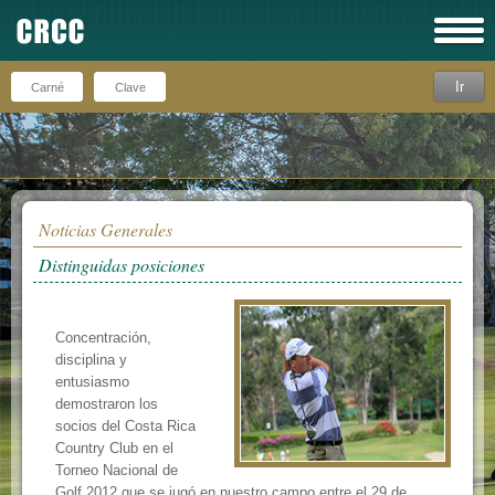
Ir
Recuérdeme
Noticias Generales
Distinguidas posiciones
Concentración,
disciplina y
entusiasmo
demostraron los
socios del Costa Rica
Country Club en el
Torneo Nacional de
Golf 2012 que se jugó en nuestro campo entre el 29 de