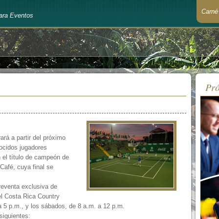
Carné
ara Eventos
Recué
Pró
ará a partir del próximo
ocidos jugadores
n el título de campeón de
Café, cuya final se
reventa exclusiva de
el Costa Rica Country
a 5 p.m., y los sábados, de 8 a.m. a 12 p.m.
siguientes: