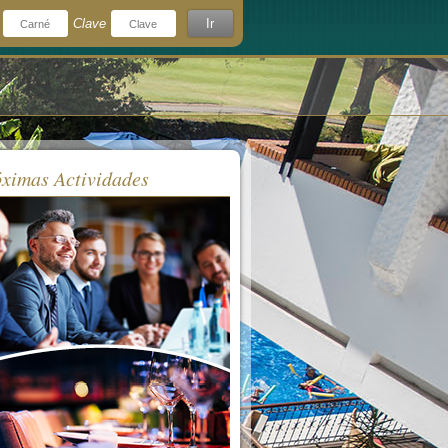
Clave
Ir
¿Olvidó su clave?
rdeme
ximas Actividades