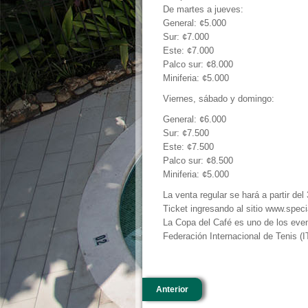
De martes a jueves:
General: ¢5.000
Sur: ¢7.000
Este: ¢7.000
Palco sur: ¢8.000
Miniferia: ¢5.000
Viernes, sábado y domingo:
General: ¢6.000
Sur: ¢7.500
Este: ¢7.500
Palco sur: ¢8.500
Miniferia: ¢5.000
La venta regular se hará a partir de
Ticket ingresando al sitio www.speci
La Copa del Café es uno de los even
Federación Internacional de Tenis (I
Anterior