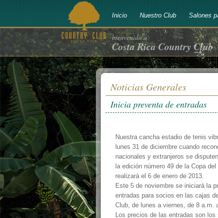
Inicio
Nuestro Club
Salones p
bienvenido a
Costa Rica Country Club
Noticias Generales
Inicia preventa de entradas
Nuestra cancha estadio de tenis vibr
lunes 31 de diciembre cuando recon
nacionales y extranjeros se dispute
la edición número 49 de la Copa del 
realizará el 6 de enero de 2013.
Este 5 de noviembre se iniciará la p
entradas para socios en las cajas d
Club, de lunes a viernes, de 8 a.m. 
Los precios de las entradas son los 