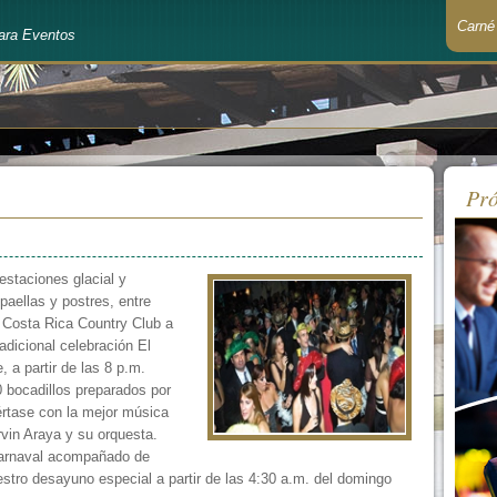
Carné
ara Eventos
Recué
Pró
estaciones glacial y
paellas y postres, entre
el Costa Rica Country Club a
adicional celebración El
 a partir de las 8 p.m.
0 bocadillos preparados por
értase con la mejor música
rvin Araya y su orquesta.
carnaval acompañado de
uestro desayuno especial a partir de las 4:30 a.m. del domingo