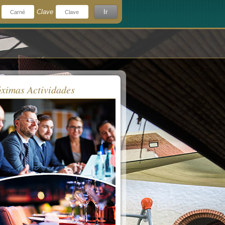
Clave
Ir
¿Olvidó su clave?
rdeme
ximas Actividades