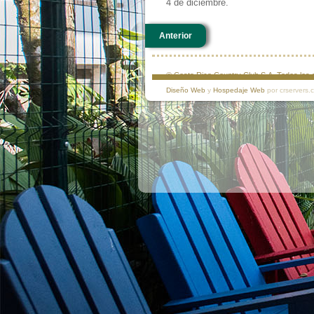
4 de diciembre.
Anterior
© Costa Rica Country Club S.A. Todos lo
Diseño Web
y
Hospedaje Web
por crservers.