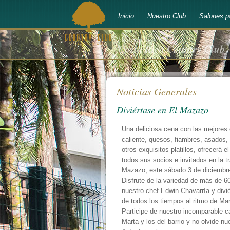
Inicio
Nuestro Club
Salones p
bienvenido a
Costa Rica Country Club
Noticias Generales
Diviértase en El Mazazo
Una deliciosa cena con las mejores 
caliente, quesos, fiambres, asados, 
otros exquisitos platillos, ofrecerá 
todos sus socios e invitados en la tr
Mazazo, este sábado 3 de diciembre,
Disfrute de la variedad de más de 6
nuestro chef Edwin Chavarría y divi
de todos los tiempos al ritmo de Ma
Participe de nuestro incomparable 
Marta y los del barrio y no olvide n