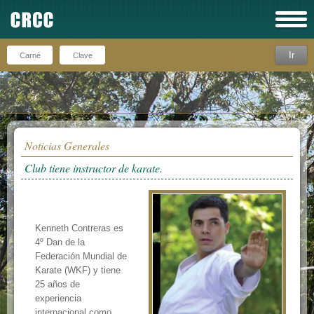
Ir
Recuérdeme
Noticias Generales
Club tiene instructor de karate.
Kenneth Contreras es
4º Dan de la
Federación Mundial de
Karate (WKF) y tiene
25 años de
experiencia
internacional como