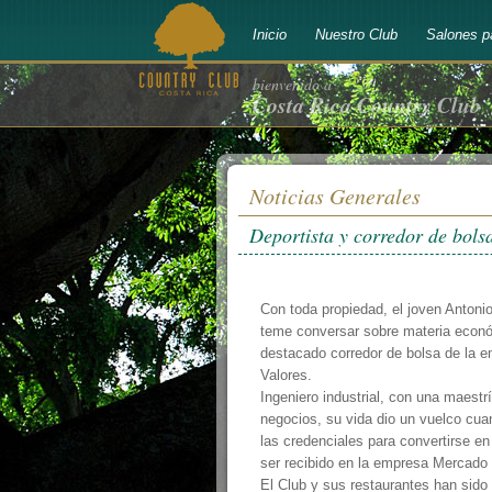
Inicio
Nuestro Club
Salones p
bienvenido a
Costa Rica Country Club
Noticias Generales
Deportista y corredor de bols
Con toda propiedad, el joven Anton
teme conversar sobre materia econ
destacado corredor de bolsa de la 
Valores.
Ingeniero industrial, con una maestr
negocios, su vida dio un vuelco cu
las credenciales para convertirse en
ser recibido en la empresa Mercado 
El Club y sus restaurantes han sido