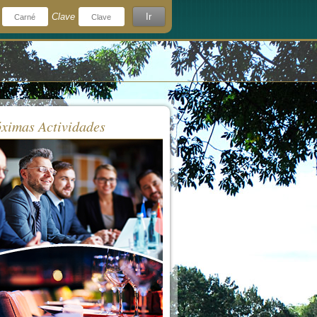
Clave
Ir
¿Olvidó su clave?
rdeme
ximas Actividades