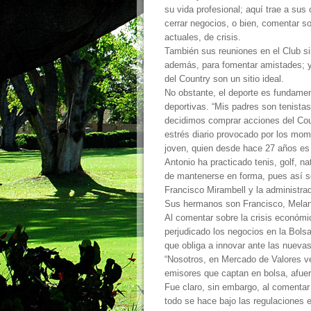
su vida profesional; aquí trae a sus 
cerrar negocios, o bien, comentar s
actuales, de crisis.
También sus reuniones en el Club si
además, para fomentar amistades; y 
del Country son un sitio ideal.
No obstante, el deporte es fundament
deportivas. “Mis padres son tenist
decidimos comprar acciones del Cou
estrés diario provocado por los mom
joven, quien desde hace 27 años es 
Antonio ha practicado tenis, golf, na
de mantenerse en forma, pues así se
Francisco Mirambell y la administr
Sus hermanos son Francisco, Melan
Al comentar sobre la crisis económi
perjudicado los negocios en la Bol
que obliga a innovar ante las nuevas
“Nosotros, en Mercado de Valores v
emisores que captan en bolsa, afuera
Fue claro, sin embargo, al comentar
todo se hace bajo las regulaciones e