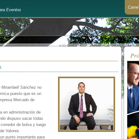
Carné
ara Eventos
Recué
Pró
a.
io Mirambell Sánchez no
ómica puesto que es un
empresa Mercado de
ía en administración de
ando dispuso sacar todas
 corredor de bolsa y luego
de Valores.
 un punto importante para