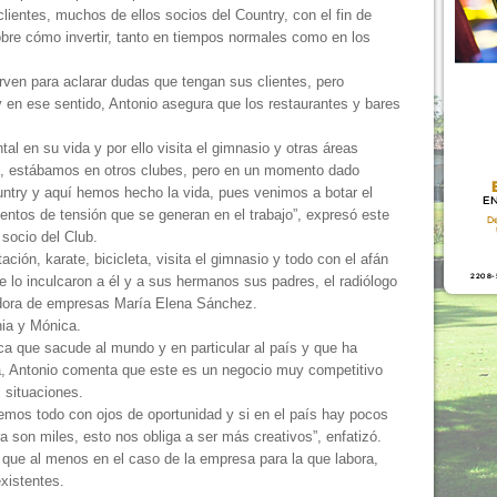
clientes, muchos de ellos socios del Country, con el fin de
obre cómo invertir, tanto en tiempos normales como en los
rven para aclarar dudas que tengan sus clientes, pero
en ese sentido, Antonio asegura que los restaurantes y bares
al en su vida y por ello visita el gimnasio y otras áreas
as, estábamos en otros clubes, pero en un momento dado
ntry y aquí hemos hecho la vida, pues venimos a botar el
entos de tensión que se generan en el trabajo”, expresó este
socio del Club.
tación, karate, bicicleta, visita el gimnasio y todo con el afán
 lo inculcaron a él y a sus hermanos sus padres, el radiólogo
adora de empresas María Elena Sánchez.
ia y Mónica.
ca que sacude al mundo y en particular al país y que ha
sa, Antonio comenta que este es un negocio muy competitivo
 situaciones.
emos todo con ojos de oportunidad y si en el país hay pocos
 son miles, esto nos obliga a ser más creativos”, enfatizó.
 que al menos en el caso de la empresa para la que labora,
xistentes.