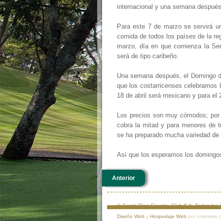
internacional y una semana después,
Para este 7 de marzo se servirá un
comida de todos los países de la re
marzo, día en que comienza la Se
será de tipo caribeño.
Una semana después, el Domingo de R
que los costarricenses celebramos la
18 de abril será mexicano y para el
Los precios son muy cómodos; por a
cobra la mitad y para menores de t
se ha preparado mucha variedad de 
Así que los esperamos los domingos 
Anterior
© Costa Rica Country Club S.A. Todos lo
Diseño Web
y
Hospedaje Web
por crservers.