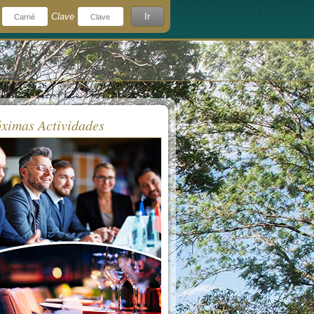
Clave
Ir
¿Olvidó su clave?
rdeme
ximas Actividades