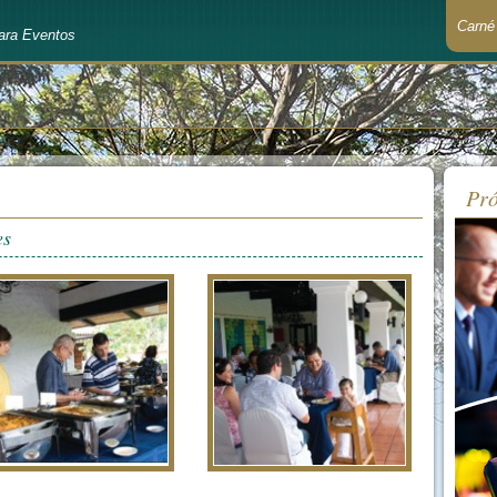
Carné
ara Eventos
Recué
Pró
es