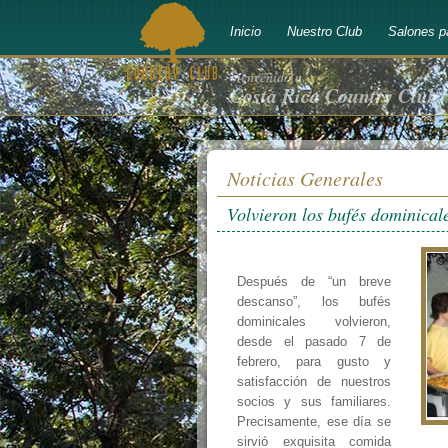
Inicio
Nuestro Club
Salones p
bienvenido a
Costa Rica Country Club
Noticias Generales
Volvieron los bufés dominical
Después de “un breve
descanso”, los bufés
dominicales volvieron,
desde el pasado 7 de
febrero, para gusto y
satisfacción de nuestros
socios y sus familiares.
Precisamente, ese día se
sirvió exquisita comida